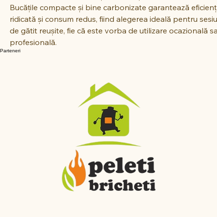
îndelungată și constantă, asigurând o temperatură optim
pentru preparate perfecte. Datorită conținutului redus de
praf și impurități, aceștia aprind ușor și produc puțin fum, 
contribuind la o experiență plăcută și curată la grătar. 
Bucățile compacte și bine carbonizate garantează eficienț
ridicată și consum redus, fiind alegerea ideală pentru sesiu
de gătit reușite, fie că este vorba de utilizare ocazională s
profesională.
Parteneri