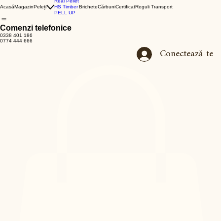
Real Pellet
Acasă
Magazin
Peleți
HS Timber
Brichete
Cărbuni
Certificat
Reguli Transport
PELL UP
Comenzi telefonice
0338 401 186
0774 444 666
Conectează-te