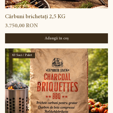
Cărbuni brichetați 2,5 KG
Preț
3.750,00 RON
Adaugă în coș
63 Saci / Palet