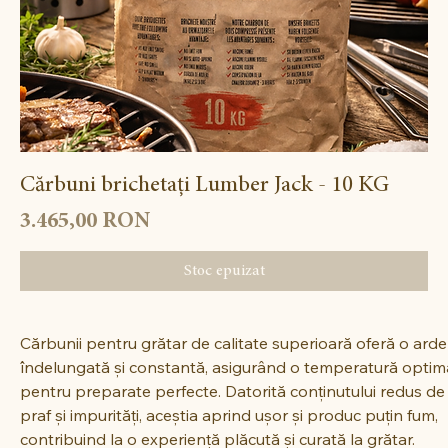
Cărbuni brichetați Lumber Jack - 10 KG
Preț
3.465,00 RON
Stoc epuizat
Cărbunii pentru grătar de calitate superioară oferă o arde