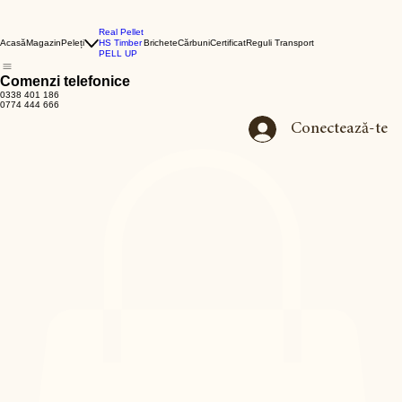
Real Pellet
Acasă
Magazin
Peleți
HS Timber
Brichete
Cărbuni
Certificat
Reguli Transport
PELL UP
Comenzi telefonice
0338 401 186
0774 444 666
Conectează-te