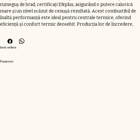
Peleți A1 ENplus HS Timber sunt peleti calitate A1 fabricați din 
rumeguș de brad, certificați ENplus, asigurând o putere calorică 
mare și un nivel scăzut de cenușă rezultată. Acest combustibil de 
înaltă performanță este ideal pentru centrale termice, oferind 
eficiență și confort termic deosebit. Producția lor de încredere, 
realizată de SCHWEIGHOFER România, reflectă angajamentul 
nostru pentru calitate superioară și sustenabilitate. La Peleti 
Bricheti, vă oferim soluții energetice eficiente pentru nevoile 
best sellers
dumneavoastră de încălzire. Combustibil pentru confortul tău!
Parteneri